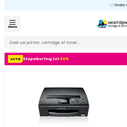
Gratis 
Menu
Stapelkorting tot
50%
ACTIE