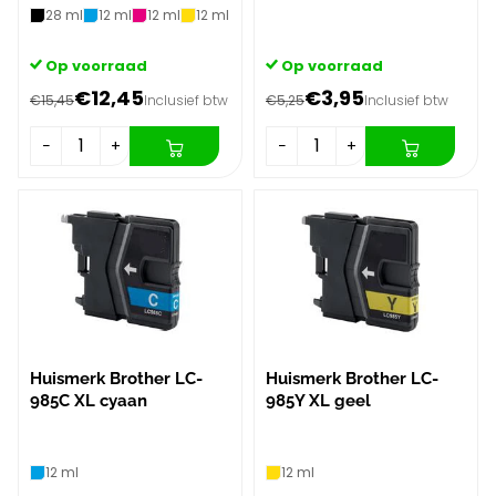
28 ml
12 ml
12 ml
12 ml
Op voorraad
Op voorraad
€12,45
€3,95
€15,45
Inclusief btw
€5,25
Inclusief btw
−
+
−
+
Huismerk Brother LC-
Huismerk Brother LC-
985C XL cyaan
985Y XL geel
12 ml
12 ml