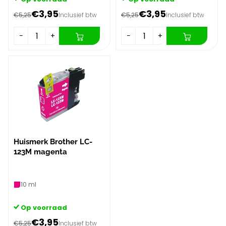
€3,95
€3,95
€5,25
Inclusief btw
€5,25
Inclusief btw
−
+
−
+
Huismerk Brother LC-
123M magenta
10 ml
Op voorraad
€3,95
€5,25
Inclusief btw