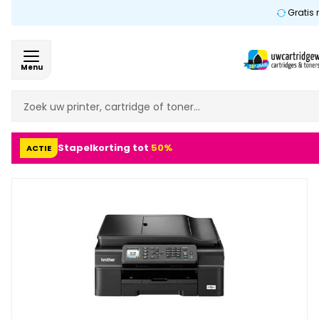
Gratis 
Menu
Stapelkorting tot
50%
ACTIE