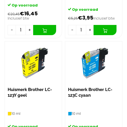
Op voorraad
Op voorraad
€16,45
€20,45
€3,95
Inclusief btw
€5,25
Inclusief btw
−
+
−
+
Huismerk Brother LC-
Huismerk Brother LC-
123Y geel
123C cyaan
10 ml
10 ml
Op voorraad
Op voorraad