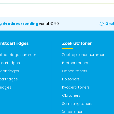
Gratis verzending
vanaf € 50
Grat
inktcartridges
Zoek uw toner
nktcartridge nummer
Zoek op toner nummer
ktcartridges
Brother toners
cartridges
Canon toners
cartridges
Hp toners
tridges
Kyocera toners
Oki toners
Samsung toners
Xerox toners