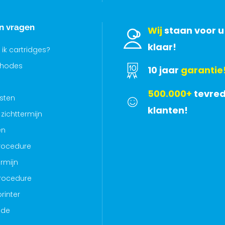
en vragen
Wij
staan voor u
klaar!
 ik cartridges?
thodes
10 jaar
garantie
500.000+
tevre
sten
klanten!
zichttermijn
en
rocedure
rmijn
rocedure
rinter
ode