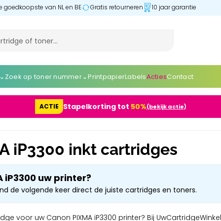
 de goedkoopste van NL en BE
Gratis retourneren
10 jaar garantie
⌄
⌄
Zoek op toner nummer
Printpapier
Labels
Acties
Contact
Stapelkorting tot
50%
ACTIE
(bekijk actie)
 iP3300 inkt cartridges
 iP3300 uw printer?
ind de volgende keer direct de juiste cartridges en toners.
idge voor uw Canon PIXMA iP3300 printer? Bij UwCartridgeWinkel.