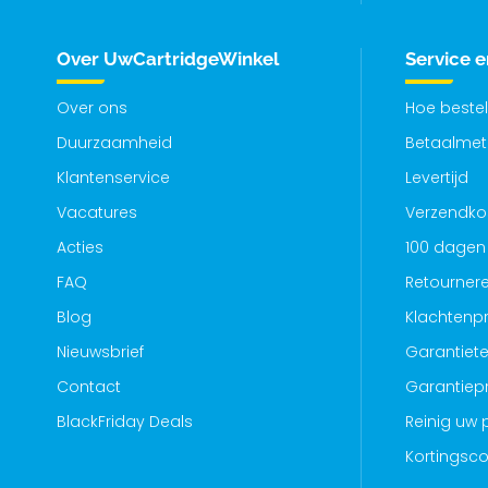
Over UwCartridgeWinkel
Service 
Over ons
Hoe bestel
Duurzaamheid
Betaalme
Klantenservice
Levertijd
Vacatures
Verzendko
Acties
100 dagen 
FAQ
Retourner
Blog
Klachtenp
Nieuwsbrief
Garantiete
Contact
Garantiep
BlackFriday Deals
Reinig uw p
Kortingsc