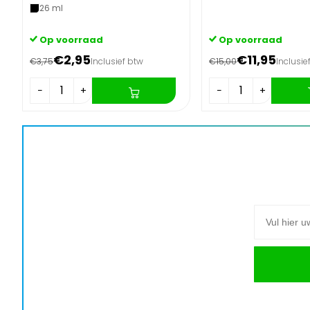
26 ml
Op voorraad
Op voorraad
€2,95
€11,95
€3,75
Inclusief btw
€15,00
Inclusie
−
+
−
+
E-mail adre