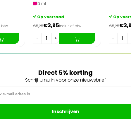
13 ml
Op voorraad
Op voor
€3,95
€3,
f btw
€5,25
Inclusief btw
€5,25
−
+
−
Direct 5% korting
Schrijf u nu in voor onze nieuwsbrief
s
Inschrijven