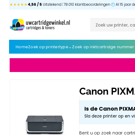
★★★★★
4,56 / 5
Uitstekend
|
78.010 klantbeoordelingen
Al 15 jaar
⌄
Home
Zoek op printertype
Zoek op inktcartridge nummer
Canon PIXMA
Is de Canon PIXMA
Sla deze printer op en v
Bent u op zoek naar cartr