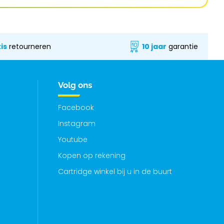
is
retourneren
10 jaar
garantie
Volg ons
Facebook
Instagram
Youtube
Kopen op rekening
Cartridge winkel bij u in de buurt