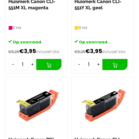
Huismerk Canon CLI-
Huismerk Canon CLI-
551M XL magenta
551Y XL geel
11 ml
11 ml
Op voorraad
Op voorraad
€3,95
€3,95
€5,25
Inclusief btw
€5,25
Inclusief btw
−
+
−
+