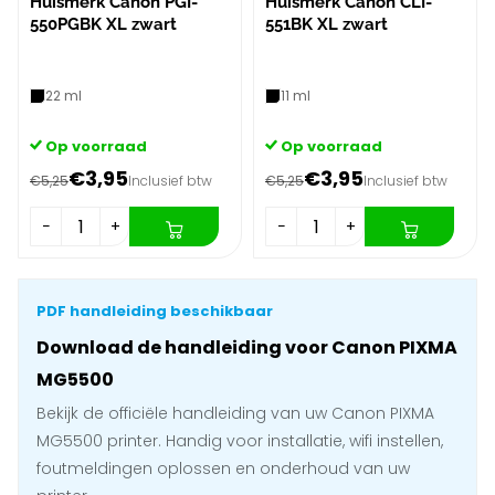
Huismerk Canon PGI-
Huismerk Canon CLI-
550PGBK XL zwart
551BK XL zwart
22 ml
11 ml
Op voorraad
Op voorraad
€3,95
€3,95
€5,25
Inclusief btw
€5,25
Inclusief btw
−
+
−
+
PDF handleiding beschikbaar
Download de handleiding voor Canon PIXMA
MG5500
Bekijk de officiële handleiding van uw Canon PIXMA
MG5500 printer. Handig voor installatie, wifi instellen,
foutmeldingen oplossen en onderhoud van uw