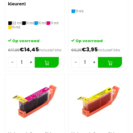
kleuren)
11 ml
22 ml
11 ml
11 ml
11 ml
11 ml
Op voorraad
Op voorraad
€14,45
€3,95
€17,95
Inclusief btw
€5,25
Inclusief btw
−
+
−
+