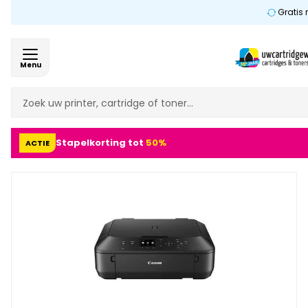
Gratis 
Menu
Stapelkorting tot
50%
ACTIE