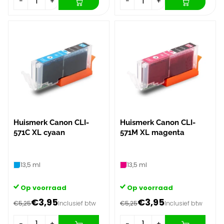
−
+
−
+
Huismerk Canon CLI-
Huismerk Canon CLI-
571C XL cyaan
571M XL magenta
13,5 ml
13,5 ml
Op voorraad
Op voorraad
€3,95
€3,95
€5,25
Inclusief btw
€5,25
Inclusief btw
−
+
−
+