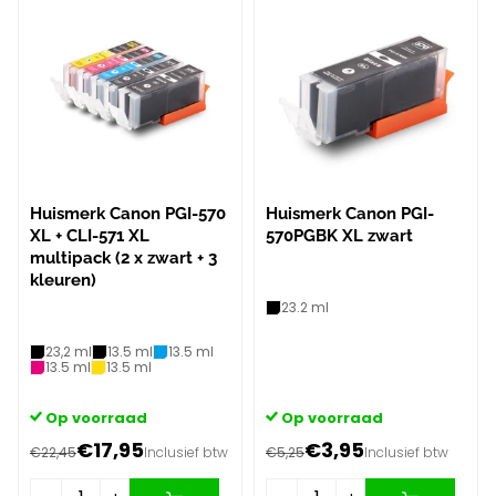
Huismerk Canon PGI-570
Huismerk Canon PGI-
XL + CLI-571 XL
570PGBK XL zwart
multipack (2 x zwart + 3
kleuren)
23.2 ml
23,2 ml
13.5 ml
13.5 ml
13.5 ml
13.5 ml
Op voorraad
Op voorraad
€17,95
€3,95
€22,45
Inclusief btw
€5,25
Inclusief btw