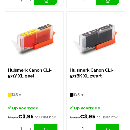
Huismerk Canon CLI-
Huismerk Canon CLI-
571Y XL geel
571BK XL zwart
13,5 ml
13,5 ml
Op voorraad
Op voorraad
€3,95
€3,95
€5,25
Inclusief btw
€5,25
Inclusief btw
−
+
−
+