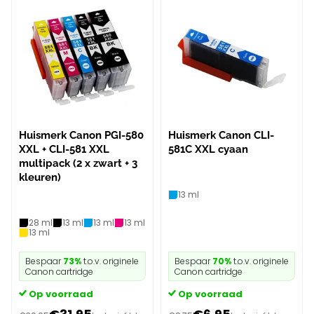
Huismerk Canon PGI-580
Huismerk Canon CLI-
XXL + CLI-581 XXL
581C XXL cyaan
multipack (2 x zwart + 3
kleuren)
13 ml
28 ml
13 ml
13 ml
13 ml
13 ml
Bespaar
73%
t.o.v. originele
Bespaar
70%
t.o.v. originele
Canon cartridge
Canon cartridge
Op voorraad
Op voorraad