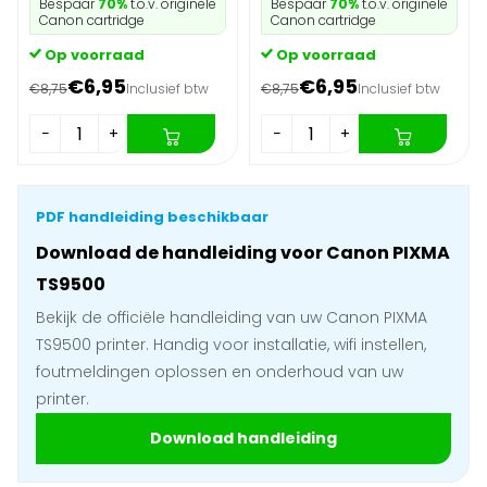
Bespaar
70%
t.o.v. originele
Bespaar
70%
t.o.v. originele
Canon cartridge
Canon cartridge
Op voorraad
Op voorraad
€6,95
€6,95
€8,75
Inclusief btw
€8,75
Inclusief btw
−
+
−
+
PDF handleiding beschikbaar
Download de handleiding voor Canon PIXMA
TS9500
Bekijk de officiële handleiding van uw Canon PIXMA
TS9500 printer. Handig voor installatie, wifi instellen,
foutmeldingen oplossen en onderhoud van uw
printer.
Download handleiding