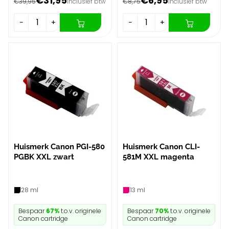
€31,95
€6,95
€39,95
Inclusief btw
€8,75
Inclusief btw
−
+
−
+
Huismerk Canon PGI-580
Huismerk Canon CLI-
PGBK XXL zwart
581M XXL magenta
28 ml
13 ml
Bespaar
67%
t.o.v. originele
Bespaar
70%
t.o.v. originele
Canon cartridge
Canon cartridge