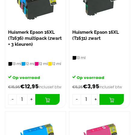
Huismerk Epson 16XL
Huismerk Epson 16XL
(T1636) multipack (zwart
(T1631) zwart
+ 3 kleuren)
13 ml
13 ml
12 ml
12 ml
12 ml
Op voorraad
Op voorraad
€12,95
€3,95
€15,95
Inclusief btw
€5,25
Inclusief btw
−
+
−
+