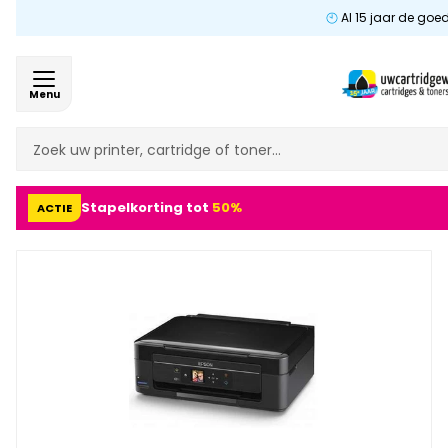
Al 15 jaar de goe
Menu
Stapelkorting tot
50%
ACTIE