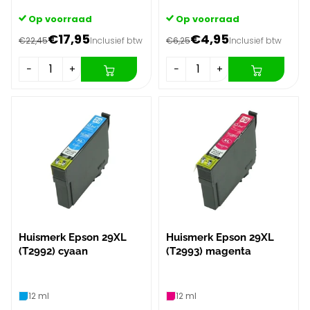
Op voorraad
Op voorraad
€17,95
€4,95
€22,45
Inclusief btw
€6,25
Inclusief btw
−
+
−
+
Huismerk Epson 29XL
Huismerk Epson 29XL
(T2992) cyaan
(T2993) magenta
12 ml
12 ml