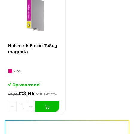
Huismerk Epson T0803
magenta
12 ml
Op voorraad
€3,95
€5,25
Inclusief btw
−
+