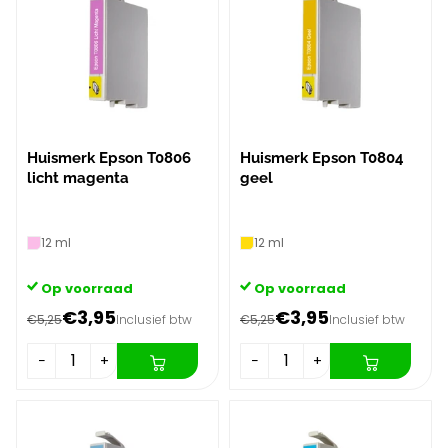
Huismerk Epson T0806
Huismerk Epson T0804
licht magenta
geel
12 ml
12 ml
Op voorraad
Op voorraad
€3,95
€3,95
€5,25
Inclusief btw
€5,25
Inclusief btw
−
+
−
+