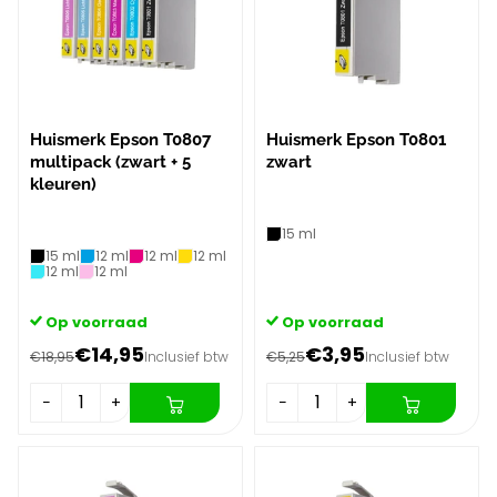
Huismerk Epson T0807
Huismerk Epson T0801
multipack (zwart + 5
zwart
kleuren)
15 ml
15 ml
12 ml
12 ml
12 ml
12 ml
12 ml
Op voorraad
Op voorraad
€14,95
€3,95
€18,95
Inclusief btw
€5,25
Inclusief btw
−
+
−
+