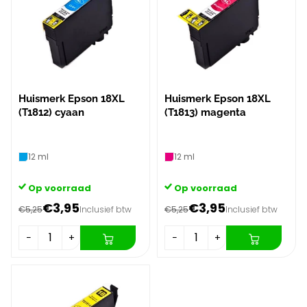
Huismerk Epson 18XL
Huismerk Epson 18XL
(T1812) cyaan
(T1813) magenta
12 ml
12 ml
Op voorraad
Op voorraad
€3,95
€3,95
€5,25
Inclusief btw
€5,25
Inclusief btw
−
+
−
+