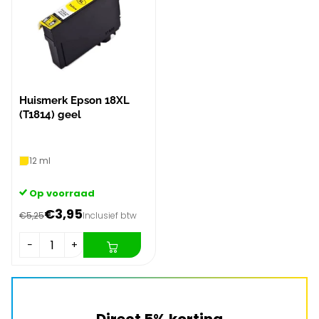
Huismerk Epson 18XL
(T1814) geel
12 ml
Op voorraad
€3,95
€5,25
Inclusief btw
−
+