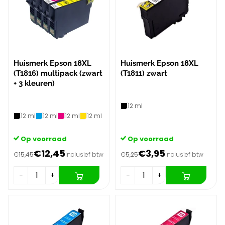
Huismerk Epson 18XL
Huismerk Epson 18XL
(T1816) multipack (zwart
(T1811) zwart
+ 3 kleuren)
12 ml
12 ml
12 ml
12 ml
12 ml
Op voorraad
Op voorraad
€12,45
€3,95
€15,45
Inclusief btw
€5,25
Inclusief btw
−
+
−
+