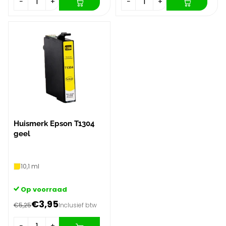
−
+
−
+
Huismerk Epson T1304
geel
10,1 ml
Op voorraad
€3,95
€5,25
Inclusief btw