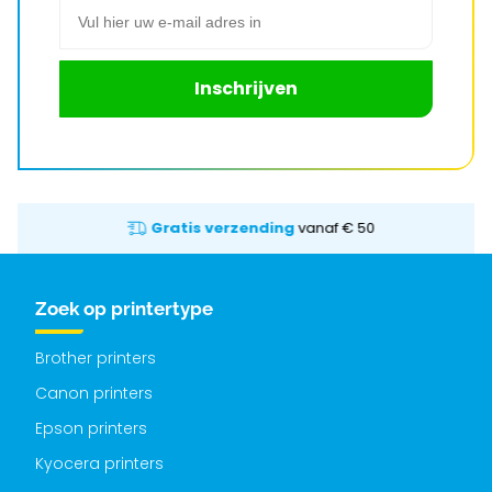
E-mail adres
Inschrijven
Gratis verzending
vanaf € 50
Zoek op printertype
Brother printers
Canon printers
Epson printers
Kyocera printers