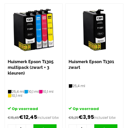
Huismerk Epson T1305
Huismerk Epson T1301
multipack (zwart + 3
zwart
kleuren)
25,4 ml
25,4 ml
10,1 ml
10,1 ml
10,1 ml
Op voorraad
Op voorraad
€12,45
€3,95
€15,45
Inclusief btw
€5,25
Inclusief btw