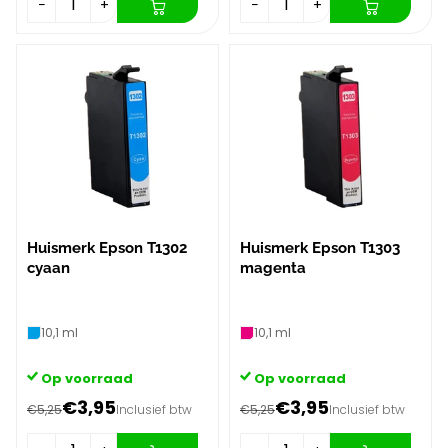
−
+
−
+
Huismerk Epson T1302
Huismerk Epson T1303
cyaan
magenta
10,1 ml
10,1 ml
Op voorraad
Op voorraad
€3,95
€3,95
€5,25
Inclusief btw
€5,25
Inclusief btw