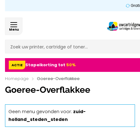
Gratis 
Menu
Stapelkorting tot
50%
ACTIE
Homepage
Goeree-Overflakkee
Goeree-Overflakkee
Geen menu gevonden voor:
zuid-
holland_steden_steden