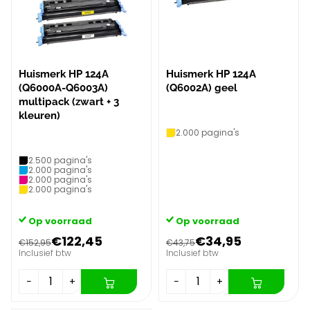
Huismerk HP 124A
Huismerk HP 124A
(Q6000A-Q6003A)
(Q6002A) geel
multipack (zwart + 3
kleuren)
2.000 pagina's
2.500 pagina's
2.000 pagina's
2.000 pagina's
2.000 pagina's
Op voorraad
Op voorraad
€122,45
€34,95
€152,95
€43,75
Inclusief btw
Inclusief btw
−
+
−
+