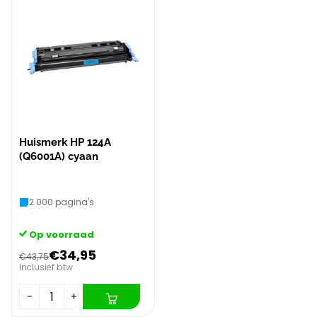
Huismerk HP 124A
(Q6001A) cyaan
2.000 pagina's
Op voorraad
€34,95
€43,75
Inclusief btw
−
+