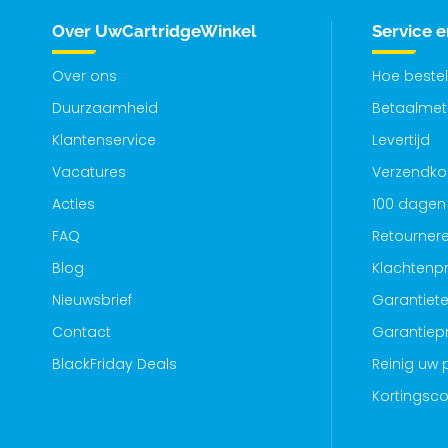
Over UwCartridgeWinkel
Service 
Over ons
Hoe bestel
Duurzaamheid
Betaalme
Klantenservice
Levertijd
Vacatures
Verzendko
Acties
100 dagen 
FAQ
Retourner
Blog
Klachtenp
Nieuwsbrief
Garantiete
Contact
Garantiep
BlackFriday Deals
Reinig uw p
Kortingsc