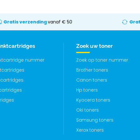
Gratis verzending
vanaf € 50
Grat
inktcartridges
Zoek uw toner
nktcartridge nummer
Zoek op toner nummer
ktcartridges
Brother toners
cartridges
Canon toners
cartridges
Hp toners
tridges
Kyocera toners
Oki toners
Samsung toners
Xerox toners