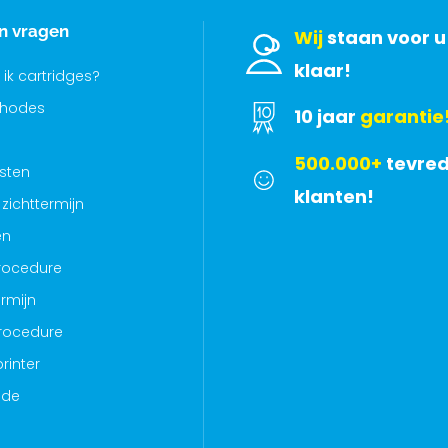
en vragen
Wij
staan voor u
klaar!
 ik cartridges?
thodes
10 jaar
garantie
500.000+
tevre
sten
klanten!
zichttermijn
en
rocedure
rmijn
rocedure
rinter
ode