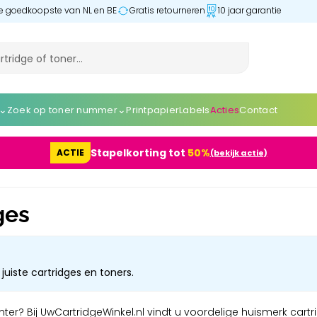
 de goedkoopste van NL en BE
Gratis retourneren
10 jaar garantie
⌄
⌄
Zoek op toner nummer
Printpapier
Labels
Acties
Contact
Stapelkorting tot
50%
ACTIE
(bekijk actie)
ges
juiste cartridges en toners.
er? Bij UwCartridgeWinkel.nl vindt u voordelige huismerk cartri