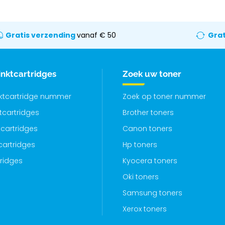
Gratis verzending
vanaf € 50
Grat
inktcartridges
Zoek uw toner
nktcartridge nummer
Zoek op toner nummer
ktcartridges
Brother toners
cartridges
Canon toners
cartridges
Hp toners
tridges
Kyocera toners
Oki toners
Samsung toners
Xerox toners