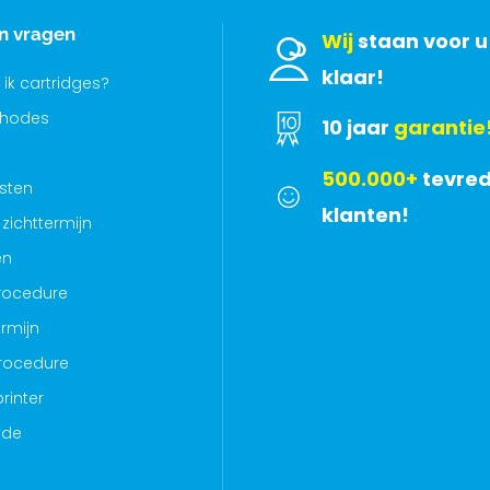
en vragen
Wij
staan voor u
klaar!
 ik cartridges?
thodes
10 jaar
garantie
500.000+
tevre
sten
klanten!
zichttermijn
en
rocedure
rmijn
rocedure
rinter
ode