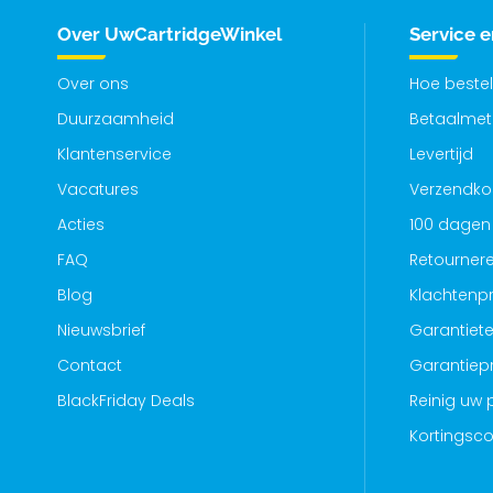
Over UwCartridgeWinkel
Service 
Over ons
Hoe bestel
Duurzaamheid
Betaalme
Klantenservice
Levertijd
Vacatures
Verzendko
Acties
100 dagen 
FAQ
Retourner
Blog
Klachtenp
Nieuwsbrief
Garantiete
Contact
Garantiep
BlackFriday Deals
Reinig uw p
Kortingsc