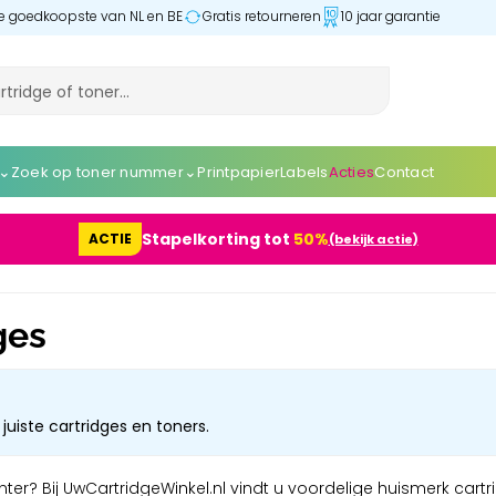
 de goedkoopste van NL en BE
Gratis retourneren
10 jaar garantie
⌄
⌄
Zoek op toner nummer
Printpapier
Labels
Acties
Contact
Stapelkorting tot
50%
ACTIE
(bekijk actie)
ges
juiste cartridges en toners.
er? Bij UwCartridgeWinkel.nl vindt u voordelige huismerk cartri