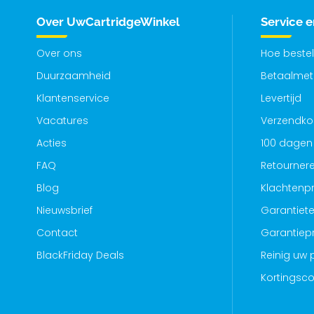
Over UwCartridgeWinkel
Service 
Over ons
Hoe bestel
Duurzaamheid
Betaalme
Klantenservice
Levertijd
Vacatures
Verzendko
Acties
100 dagen 
FAQ
Retourner
Blog
Klachtenp
Nieuwsbrief
Garantiete
Contact
Garantiep
BlackFriday Deals
Reinig uw p
Kortingsc