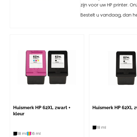
zijn voor uw HP printer. O
Bestelt u vandaag, dan he
Huismerk HP 62XL zwart +
Huismerk HP 62XL z
kleur
18 ml
18 ml
16 ml