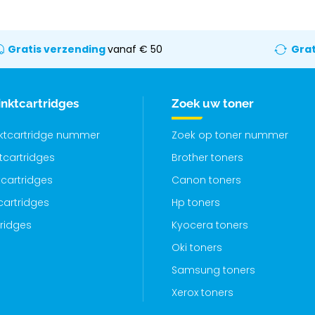
Gratis verzending
vanaf € 50
Grat
inktcartridges
Zoek uw toner
nktcartridge nummer
Zoek op toner nummer
ktcartridges
Brother toners
cartridges
Canon toners
cartridges
Hp toners
tridges
Kyocera toners
Oki toners
Samsung toners
Xerox toners