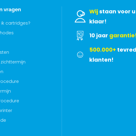
en vragen
Wij
staan voor u
klaar!
 ik cartridges?
thodes
10 jaar
garantie
500.000+
tevre
sten
klanten!
zichttermijn
en
rocedure
rmijn
rocedure
rinter
ode