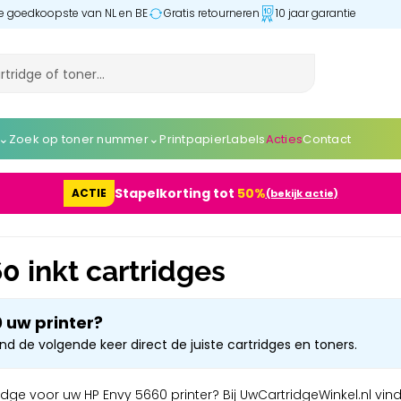
 de goedkoopste van NL en BE
Gratis retourneren
10 jaar garantie
⌄
⌄
Zoek op toner nummer
Printpapier
Labels
Acties
Contact
Stapelkorting tot
50%
ACTIE
(bekijk actie)
0 inkt cartridges
0 uw printer?
ind de volgende keer direct de juiste cartridges en toners.
dge voor uw HP Envy 5660 printer? Bij UwCartridgeWinkel.nl vind