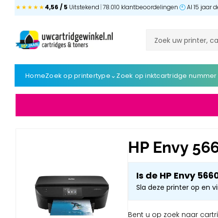
★★★★★
4,56 / 5
Uitstekend
|
78.010 klantbeoordelingen
Al 15 jaar
⌄
Home
Zoek op printertype
Zoek op inktcartridge nummer
HP Envy 566
Is de HP Envy 566
Sla deze printer op en v
Bent u op zoek naar cartri