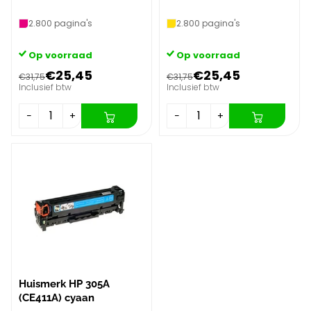
2.800 pagina's
2.800 pagina's
Op voorraad
Op voorraad
€25,45
€25,45
€31,75
€31,75
Inclusief btw
Inclusief btw
−
+
−
+
Huismerk HP 305A
(CE411A) cyaan