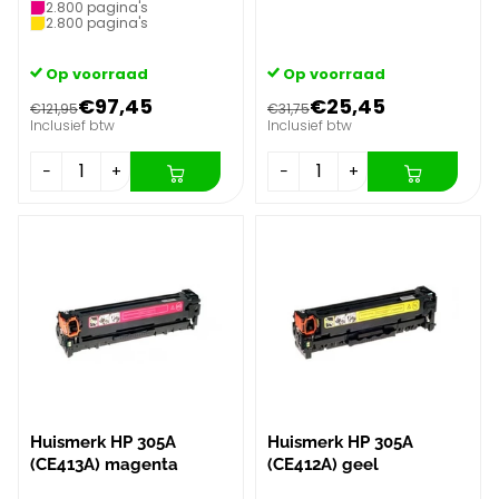
2.800 pagina's
2.800 pagina's
Op voorraad
Op voorraad
€97,45
€25,45
€121,95
€31,75
Inclusief btw
Inclusief btw
−
+
−
+
Huismerk HP 305A
Huismerk HP 305A
(CE413A) magenta
(CE412A) geel