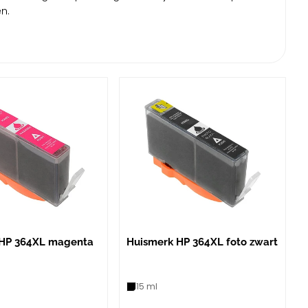
n.
 HP 364XL magenta
Huismerk HP 364XL foto zwart
15 ml