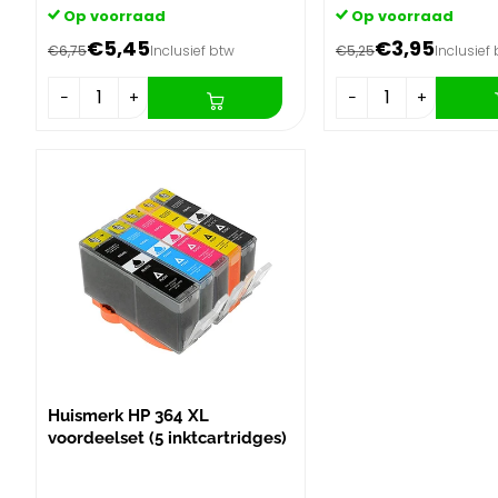
Op voorraad
Op voorraad
€5,45
€3,95
€6,75
Inclusief btw
€5,25
Inclusief
−
+
−
+
Huismerk HP 364 XL
voordeelset (5 inktcartridges)