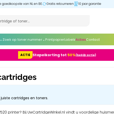
 de goedkoopste van NL en BE
Gratis retourneren
10 jaar garantie
⌄
⌄
Zoek op toner nummer
Printpapier
Labels
Acties
Contact
Stapelkorting tot
50%
ACTIE
(bekijk actie)
cartridges
juiste cartridges en toners.
0 printer? Bij UwCartridgeWinkel.nl vindt u voordelige huismerk 