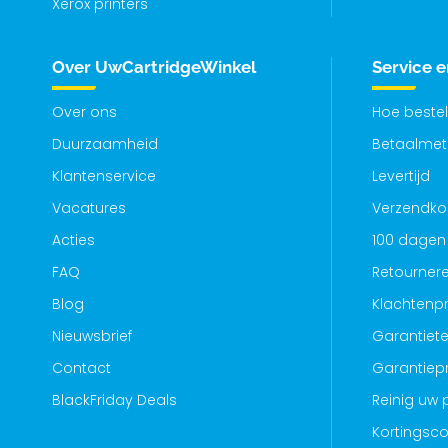
Xerox printers
Over UwCartridgeWinkel
Service 
Over ons
Hoe bestel
Duurzaamheid
Betaalme
Klantenservice
Levertijd
Vacatures
Verzendko
Acties
100 dagen 
FAQ
Retourner
Blog
Klachtenp
Nieuwsbrief
Garantiete
Contact
Garantiep
BlackFriday Deals
Reinig uw p
Kortingsc