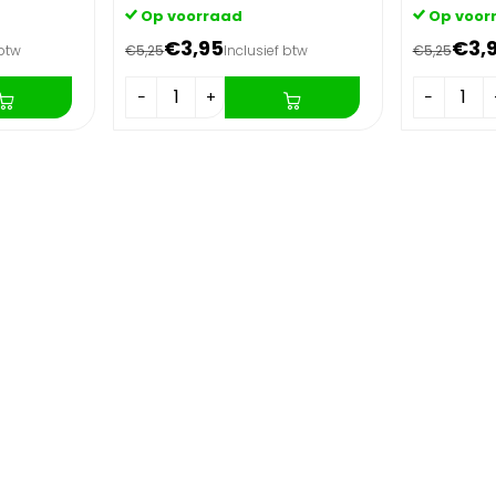
Op voorraad
Op voor
€3,95
€3,
 btw
€5,25
Inclusief btw
€5,25
−
+
−