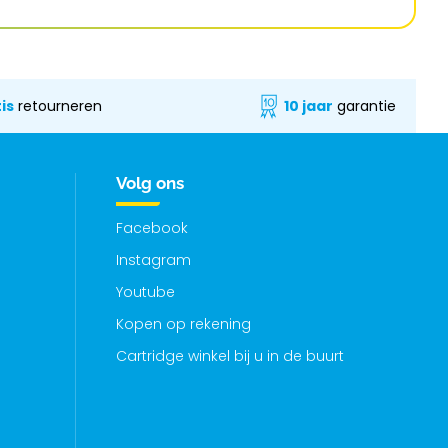
is
retourneren
10 jaar
garantie
Volg ons
Facebook
Instagram
Youtube
Kopen op rekening
Cartridge winkel bij u in de buurt