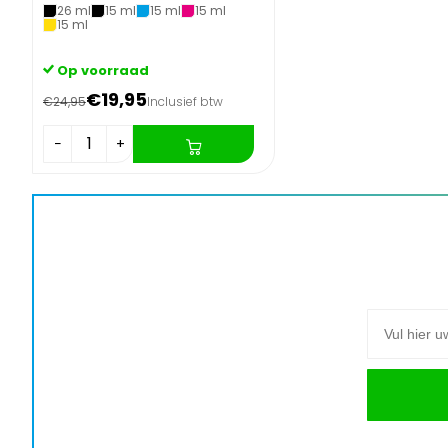
26 ml
15 ml
15 ml
15 ml
15 ml
Op voorraad
€19,95
€24,95
Inclusief btw
−
+
E-mail adre