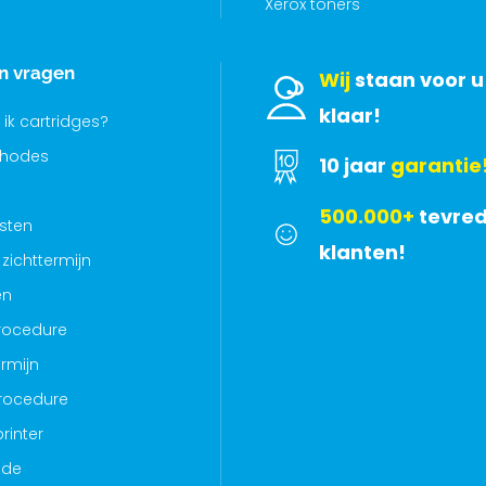
Xerox toners
en vragen
Wij
staan voor u
klaar!
 ik cartridges?
thodes
10 jaar
garantie
500.000+
tevre
sten
klanten!
zichttermijn
en
rocedure
rmijn
rocedure
rinter
ode