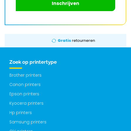
Inschrijven
Gratis
retourneren
Zoek op printertype
Brother printers
Canon printers
Epson printers
Kyocera printers
Hp printers
Samsung printers