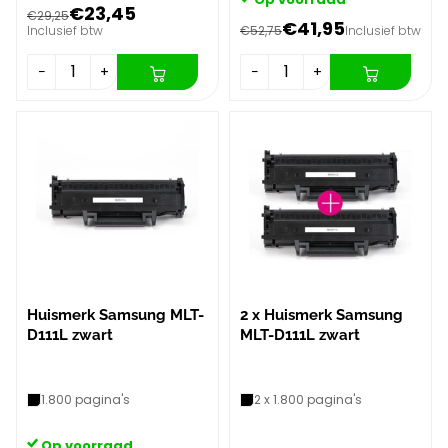
€23,45
€29,25
€41,95
Inclusief btw
€52,75
Inclusief btw
−
+
−
+
Huismerk Samsung MLT-
2 x Huismerk Samsung
D111L zwart
MLT-D111L zwart
1.800 pagina's
2 x 1.800 pagina's
Op voorraad