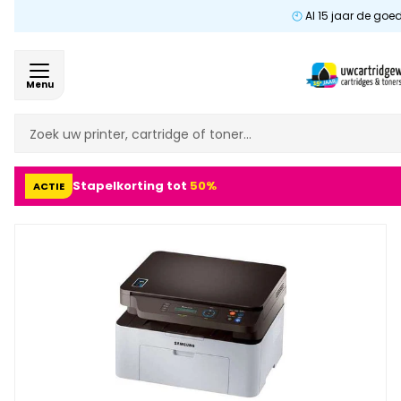
Al 15 jaar de goe
Menu
Stapelkorting tot
50%
ACTIE