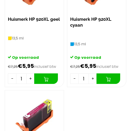
Huismerk HP 920XL geel
Huismerk HP 920XL
cyaan
13,5 ml
13,5 ml
Op voorraad
Op voorraad
€5,95
€5,95
€7,25
Inclusief btw
€7,25
Inclusief btw
−
+
−
+