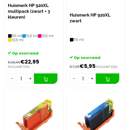
Huismerk HP 920XL
multipack (zwart + 3
Huismerk HP 920XL
kleuren)
zwart
55 ml
13,5 ml
13,5 ml
55 ml
13,5 ml
Op voorraad
Op voorraad
€22,95
€28,45
€5,95
Inclusief btw
€7,25
Inclusief btw
−
+
−
+