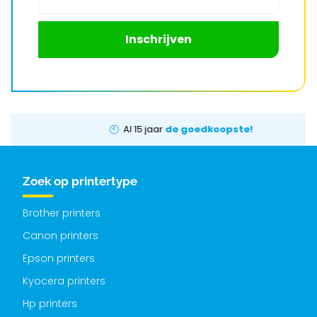
Inschrijven
Al 15 jaar
de goedkoopste!
Zoek op printertype
Brother printers
Canon printers
Epson printers
Kyocera printers
Hp printers