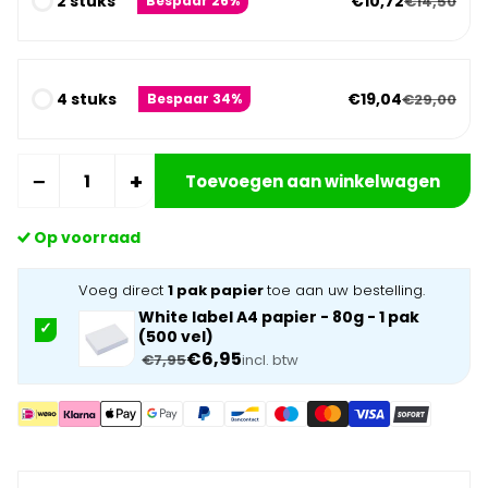
2 stuks
€10,72
€14,50
Bespaar 26%
4 stuks
€19,04
€29,00
Bespaar 34%
−
+
Toevoegen aan winkelwagen
Op voorraad
Voeg direct
1 pak papier
toe aan uw bestelling.
White label A4 papier - 80g - 1 pak
(500 vel)
€6,95
€7,95
incl. btw