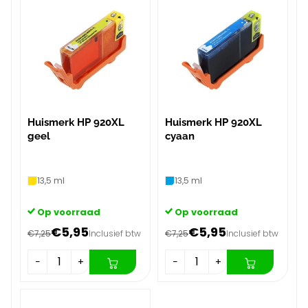
Huismerk HP 920XL
Huismerk HP 920XL
geel
cyaan
13,5 ml
13,5 ml
Op voorraad
Op voorraad
€5,95
€5,95
€7,25
Inclusief btw
€7,25
Inclusief btw
−
+
−
+