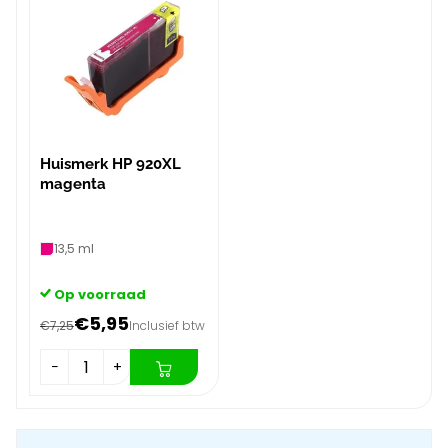
Huismerk HP 920XL
magenta
13,5 ml
Op voorraad
€5,95
€7,25
Inclusief btw
−
+