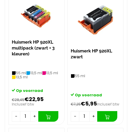
Huismerk HP 920XL
multipack (zwart + 3
Huismerk HP 920XL
kleuren)
zwart
55 ml
13,5 ml
13,5 ml
55 ml
13,5 ml
Op voorraad
Op voorraad
€22,95
€28,45
€5,95
Inclusief btw
€7,25
Inclusief btw
−
+
−
+