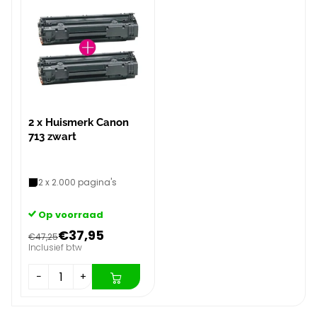
2 x Huismerk Canon
713 zwart
2 x 2.000 pagina's
Op voorraad
€37,95
€47,25
Inclusief btw
−
+