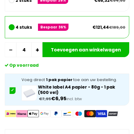
2 stuks
€68,32
€94,50
Bespaar 28%
4 stuks
€121,44
€189,00
Bespaar 36%
−
+
Toevoegen aan winkelwagen
Op voorraad
Voeg direct
1 pak papier
toe aan uw bestelling.
White label A4 papier - 80g - 1 pak
(500 vel)
€6,95
€7,95
incl. btw