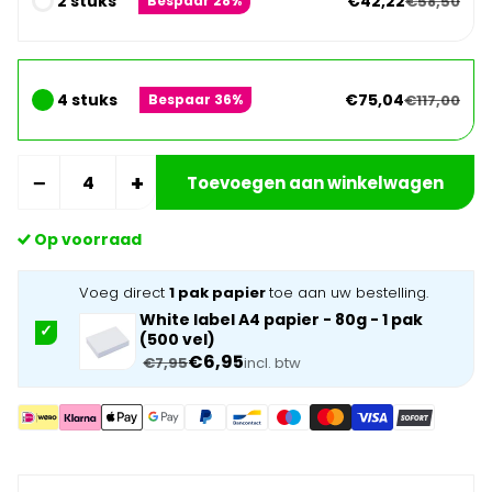
2 stuks
€42,22
€58,50
Bespaar 28%
4 stuks
€75,04
€117,00
Bespaar 36%
−
+
Toevoegen aan winkelwagen
Op voorraad
Voeg direct
1 pak papier
toe aan uw bestelling.
White label A4 papier - 80g - 1 pak
(500 vel)
€6,95
€7,95
incl. btw