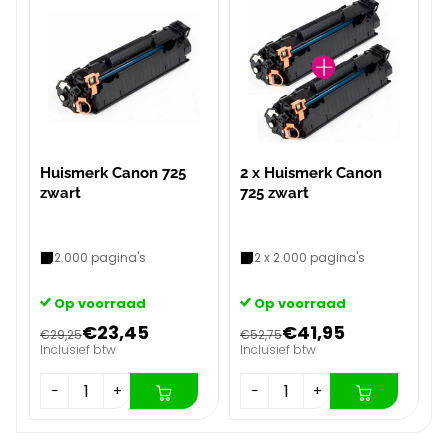
Huismerk Canon 725
2 x Huismerk Canon
zwart
725 zwart
2.000 pagina's
2 x 2.000 pagina's
Op voorraad
Op voorraad
€23,45
€41,95
€29,25
€52,75
Inclusief btw
Inclusief btw
−
+
−
+