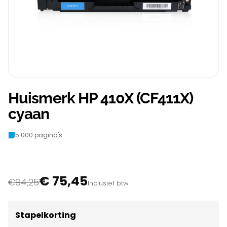
Huismerk HP 410X (CF411X)
cyaan
5.000 pagina's
€ 75,45
€94,25
Inclusief btw
Stapelkorting