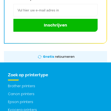
E-mail adres
Inschrijven
Gratis
retourneren
Zoek op printertype
Brother printers
Canon printers
Epson printers
Kyocera printers