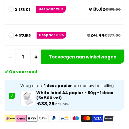
2 stuks
€135,82
€188,50
Bespaar 28%
4 stuks
€241,44
€377,00
Bespaar 36%
−
+
Toevoegen aan winkelwagen
Op voorraad
Voeg direct
1 doos papier
toe aan uw bestelling.
White label A4 papier - 80g - 1 doos
(5x 500 vel)
€38,25
incl. btw