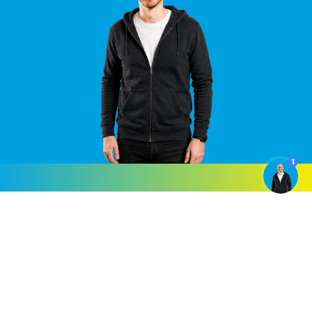
1
UwCartridgeWinkel B.V.
St. Janstraat 14, 6595 AC
Ottersum, Nederland
KvK-nummer:
57597278
BTW-
nummer:
NL852650802B01