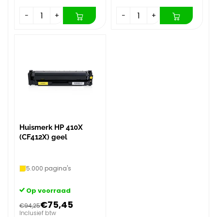
−
+
−
+
Huismerk HP 410X
(CF412X) geel
5.000 pagina's
Op voorraad
€75,45
€94,25
Inclusief btw